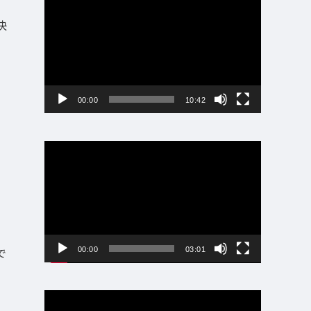
画
快
プ
レ
ー
ヤ
ー
00:00
10:42
動
画
プ
レ
ー
ヤ
ー
で
00:00
03:01
動