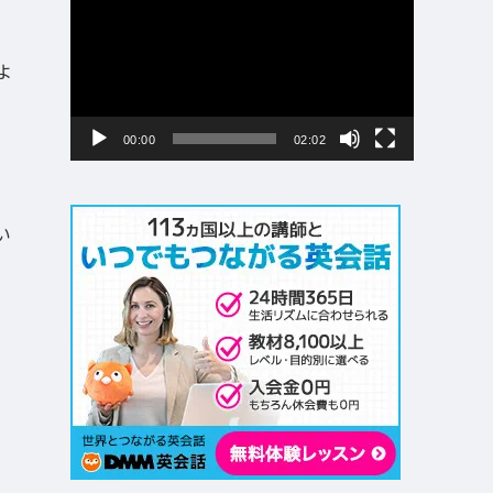
画
プ
レ
よ
ー
ヤ
ー
00:00
02:02
い