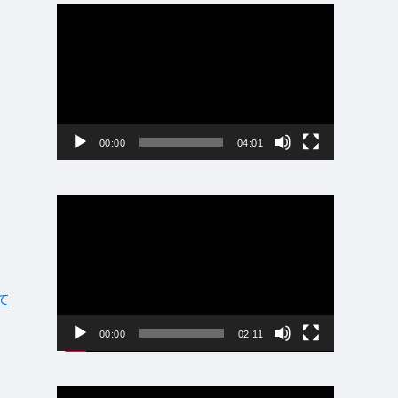
動
画
プ
レ
ー
ヤ
ー
00:00
04:01
動
画
プ
レ
ー
ヤ
て
ー
00:00
02:11
動