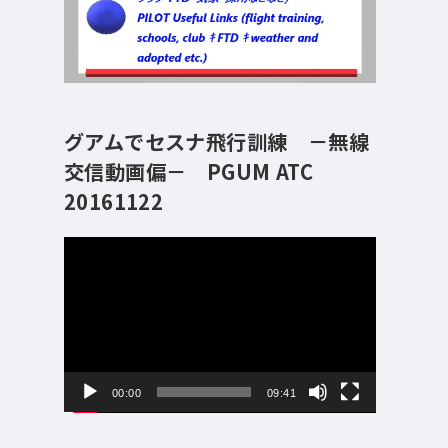
グアムでセスナ飛行訓練 －無線
交信動画偏－ PGUM ATC
20161122
動
画
プ
レ
ー
ヤ
ー
00:00
09:41