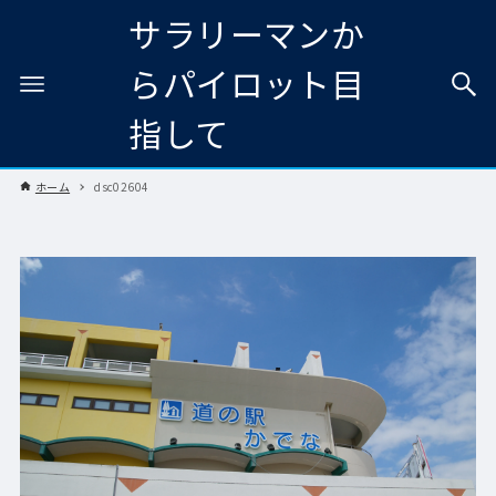
サラリーマンか
らパイロット目
指して
ホーム
dsc02604