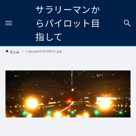
サラリーマンか
らパイロット目
指して
ホーム
cropped-DSC05952.jpg