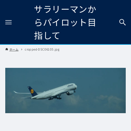
サラリーマンか
らパイロット目
指して
ホーム
cropped-DSC06105.jpg