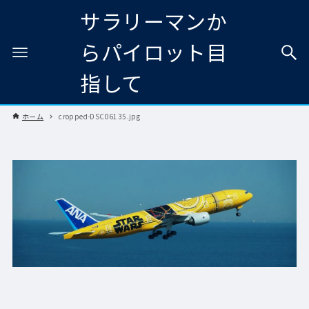
サラリーマンか
らパイロット目
指して
ホーム
cropped-DSC06135.jpg