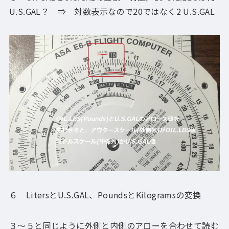
U.S.GAL？ ⇒ 対数表示なので20ではなく2 U.S.GAL
６ LitersとU.S.GAL、PoundsとKilogramsの変換
３～５と同じように外側と内側のアローを合わせて読む