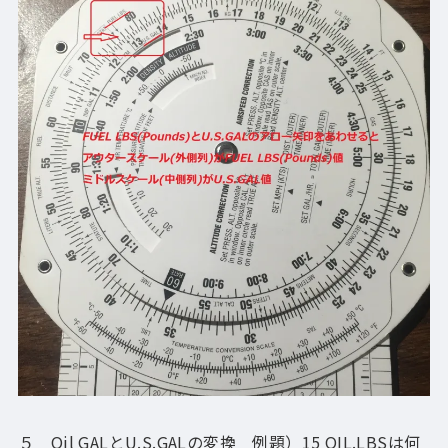
５ Oil GALとU.S.GALの変換 例題）15 OIL.LBSは何