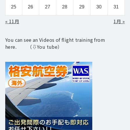
25
26
27
28
29
30
31
« 11月
1月 »
You can see an Videos of flight training from
here. （⇩You tube）