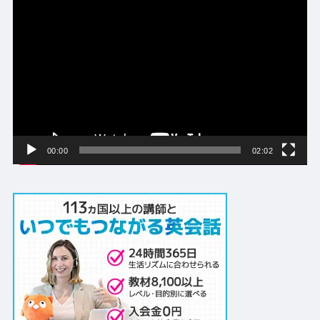
動
画
プ
レ
ー
ヤ
ー
00:00
02:02