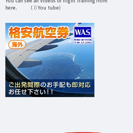
You can see an Videos of flight training from
here. （⇩You tube）