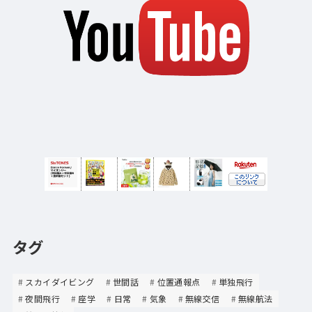
タグ
スカイダイビング
世間話
位置通報点
単独飛行
夜間飛行
座学
日常
気象
無線交信
無線航法