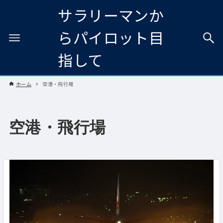
サラリーマンか
らパイロット目
指して
ホーム
空港・飛行場
空港・飛行場