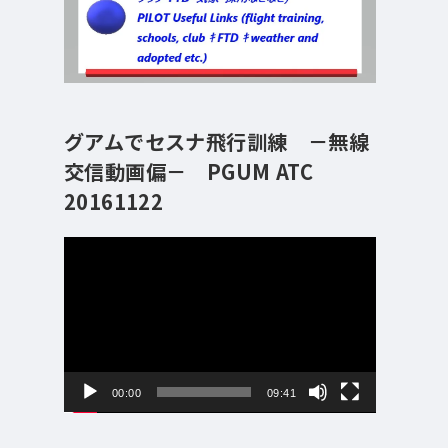
グアムでセスナ飛行訓練 －無線
交信動画偏－ PGUM ATC
20161122
動
画
プ
レ
ー
ヤ
ー
00:00
09:41