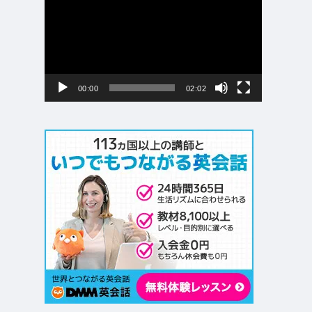
画
プ
レ
ー
ヤ
ー
00:00
02:02