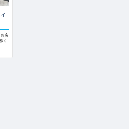
フィ
のお店
承く