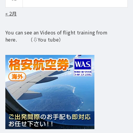
« 2月
You can see an Videos of flight training from
here. （⇩You tube）