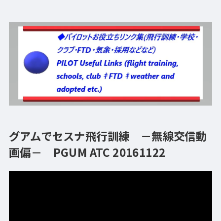
グアムでセスナ飛行訓練 －無線交信動
画偏－ PGUM ATC 20161122
動
画
プ
レ