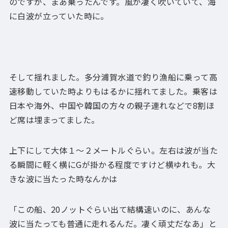
のですが、まあ乗ったんです。風が凄く吹いていて、海
に白波が立っていた時に。
そして揺れました。多分浦賀水道で釣り漁船に乗って高
速移動していた時よりもはるかに揺れてました。乗客は
日本や海外、中国や韓国の方々の親子連れなどで8割ほ
ど席は埋まってました。
上下にして大体１～２メートルぐらい。左右は波が当た
る瞬間に軽く横にGが掛かる程度ですけど横ゆれも。大
きな波に当たった時なんかは
「この船、20ノットぐらい出て結構速いのに、あんな
波に当たっても普通に走れるんだ。凄く頑丈だなあ」と