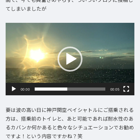
てしまいましたが
動
画
プ
レ
ー
ヤ
ー
00:00
00:05
要は波の高い日に神戸関空ベイシャトルにご搭乗される
方は、搭乗前のトイレと、あと可能であれば耐水性のあ
るカバンか何かあると色々なシチュエーションでお勧め
ですよ！という内容ですかね？笑