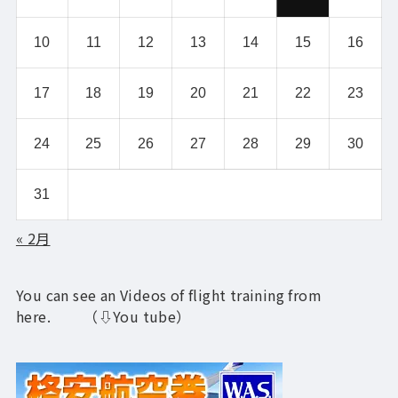
10
11
12
13
14
15
16
17
18
19
20
21
22
23
24
25
26
27
28
29
30
31
« 2月
You can see an Videos of flight training from
here. （⇩You tube）