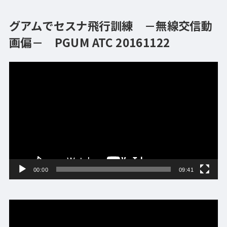
グアムでセスナ飛行訓練 －無線交信動
画偏－ PGUM ATC 20161122
動
画
プ
レ
ー
ヤ
ー
00:00
09:41
動
画